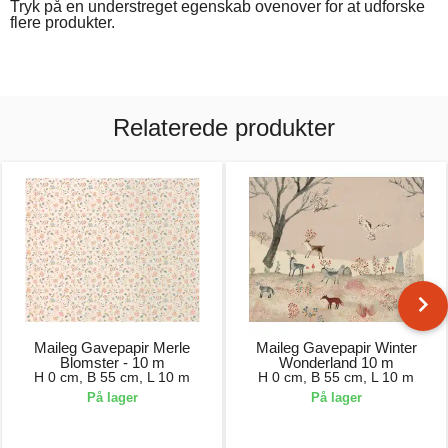
Tryk på en understreget egenskab ovenover for at udforske
flere produkter.
Relaterede produkter
Maileg Gavepapir Merle
Maileg Gavepapir Winter
Blomster - 10 m
Wonderland 10 m
H 0 cm, B 55 cm, L 10 m
H 0 cm, B 55 cm, L 10 m
På lager
På lager