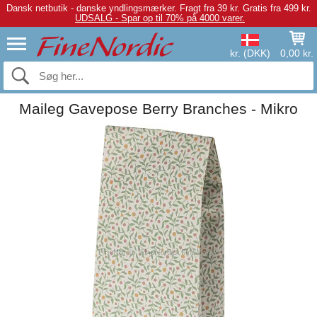
Dansk netbutik - danske yndlingsmærker.
Fragt fra 39 kr. Gratis fra 499 kr.
UDSALG - Spar op til 70% på 4000 varer.
kr. (DKK)
0,00 kr.
Maileg Gavepose Berry Branches - Mikro