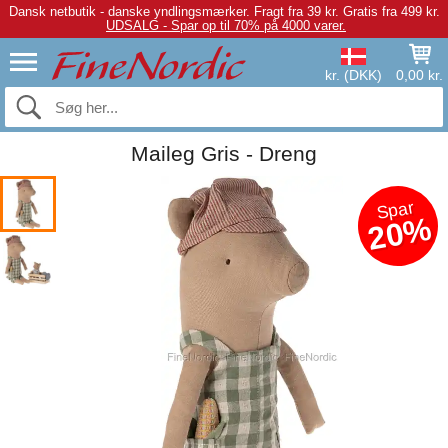
Dansk netbutik - danske yndlingsmærker.
Fragt fra 39 kr. Gratis fra 499 kr.
UDSALG - Spar op til 70% på 4000 varer.
kr. (DKK)
0,00 kr.
Maileg Gris - Dreng
Spar
20%