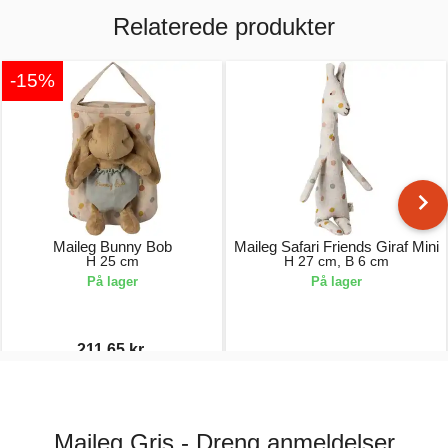
Relaterede produkter
-15%
Maileg Bunny Bob
Maileg Safari Friends Giraf Mini
H 25 cm
H 27 cm, B 6 cm
På lager
På lager
211,65 kr.
249,00 kr.
129,00 kr.
Maileg Gris - Dreng anmeldelser