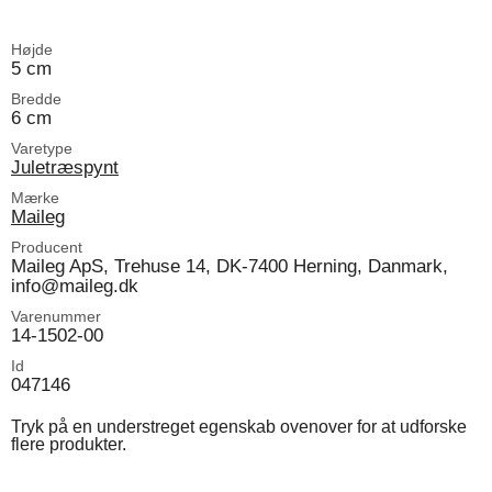
Højde
5 cm
Bredde
6 cm
Varetype
Juletræspynt
Mærke
Maileg
Producent
Maileg ApS, Trehuse 14, DK-7400 Herning, Danmark,
info@maileg.dk
Varenummer
14-1502-00
Id
047146
Tryk på en understreget egenskab ovenover for at udforske
flere produkter.