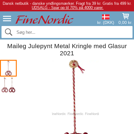
Dansk netbutik - danske yndlingsmærker.
Fragt fra 39 kr. Gratis fra 499 kr.
UDSALG - Spar op til 70% på 4000 varer.
kr. (DKK)
0,00 kr.
Maileg Julepynt Metal Kringle med Glasur
2021