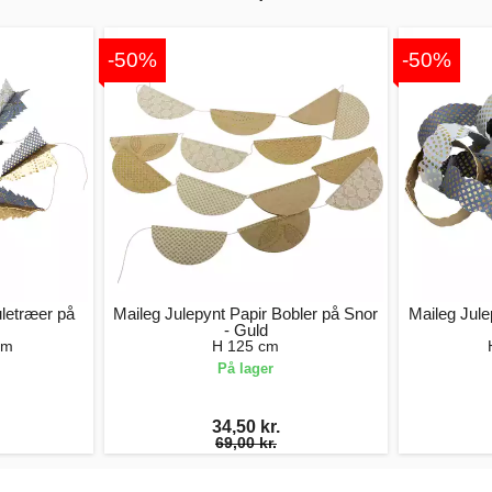
-50%
-50%
uletræer på
Maileg Julepynt Papir Bobler på Snor
Maileg Jule
- Guld
cm
H 125 cm
På lager
34,50 kr.
69,00 kr.