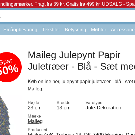
yndlingsmærker.
Fragt fra 39 kr. Gratis fra 499 kr.
UDSALG - Spar 
Småopbevaring
Tekstiler
Belysning
Møbler
Accessorie
Maileg Julepynt Papir
Spar
Juletræer - Blå - Sæt me
50%
Køb online her, julepynt papir juletræer - blå - sæt 
Maileg.
Højde
Bredde
Varetype
23 cm
13 cm
Jule-Dekoration
Mærke
Maileg
Producent
Maileg ApS, Trehuse 14, DK-7400 Herning, Da