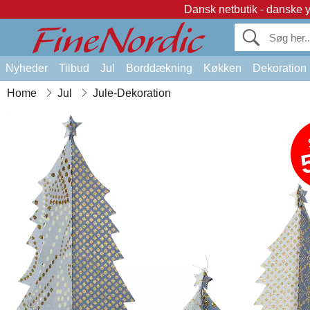
Dansk netbutik - danske 
Nyheder
Tilbud
Jul
Borddækning
Køkken
Dekoration
Home
Jul
Jule-Dekoration