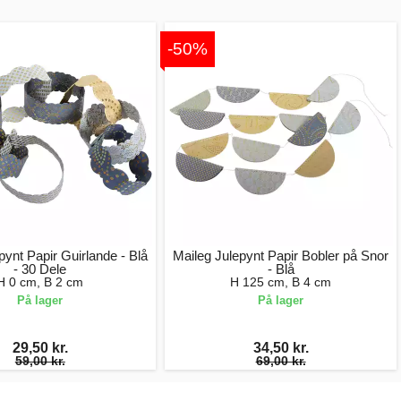
-50%
pynt Papir Guirlande - Blå
Maileg Julepynt Papir Bobler på Snor
- 30 Dele
- Blå
H 0 cm, B 2 cm
H 125 cm, B 4 cm
På lager
På lager
29,50 kr.
34,50 kr.
59,00 kr.
69,00 kr.