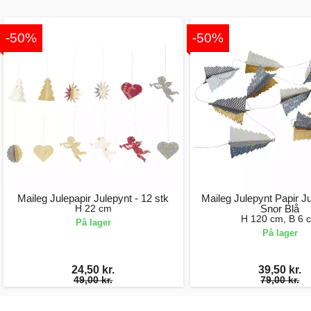
-50%
-50%
Maileg Julepapir Julepynt - 12 stk
Maileg Julepynt Papir J
H 22 cm
Snor Blå
H 120 cm, B 6 
På lager
På lager
24,50 kr.
39,50 kr.
49,00 kr.
79,00 kr.