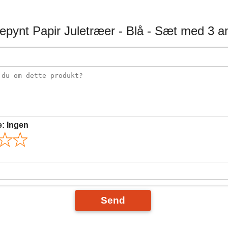
lepynt Papir Juletræer - Blå - Sæt med 3 a
e:
Ingen
Send