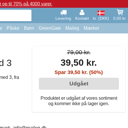
op til 70% på 4000 varer.
Levering
Kontakt
kr. (DKK)
0,00 kr.
s
Påske
Børn
GreenGate
Maileg
Mærker
79,00 kr.
39,50 kr.
d 3
Spar 39,50 kr. (50%)
med 3, fra
Udgået
Produktet er udgået af vores sortiment
og kommer ikke på lager igen.
nmark, info@maileg.dk