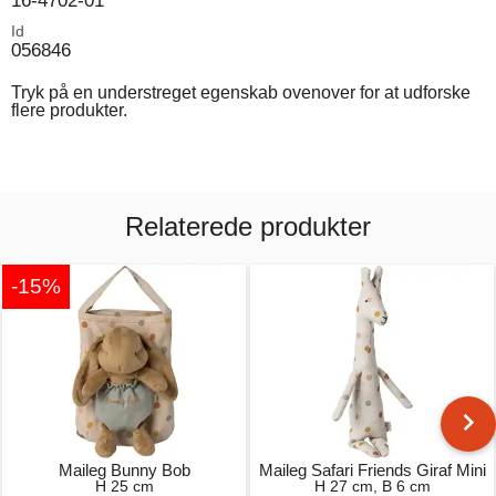
16-4702-01
Id
056846
Tryk på en understreget egenskab ovenover for at udforske
flere produkter.
Relaterede produkter
-15%
Maileg Bunny Bob
Maileg Safari Friends Giraf Mini
H 25 cm
H 27 cm, B 6 cm