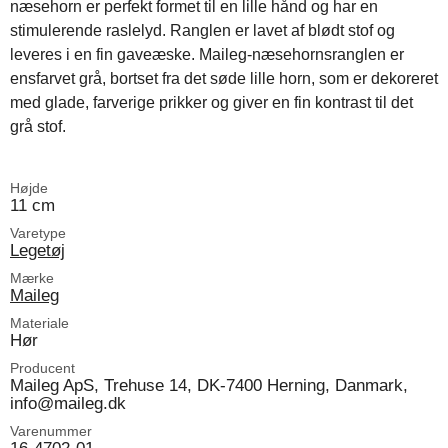
næsehorn er perfekt formet til en lille hånd og har en
stimulerende raslelyd. Ranglen er lavet af blødt stof og
leveres i en fin gaveæske. Maileg-næsehornsranglen er
ensfarvet grå, bortset fra det søde lille horn, som er dekoreret
med glade, farverige prikker og giver en fin kontrast til det
grå stof.
Højde
11 cm
Varetype
Legetøj
Mærke
Maileg
Materiale
Hør
Producent
Maileg ApS, Trehuse 14, DK-7400 Herning, Danmark,
info@maileg.dk
Varenummer