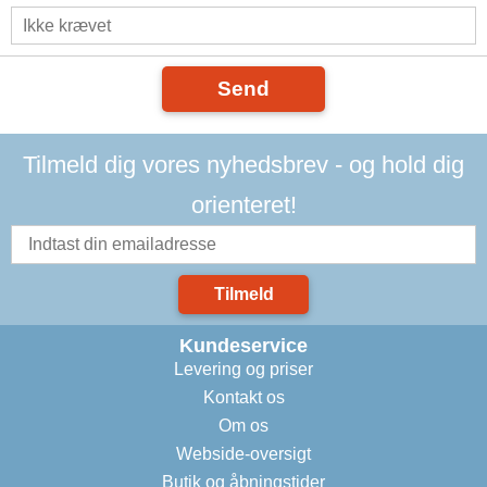
Send
Tilmeld dig vores nyhedsbrev - og hold dig
orienteret!
Tilmeld
Kundeservice
Levering og priser
Kontakt os
Om os
Webside-oversigt
Butik og åbningstider