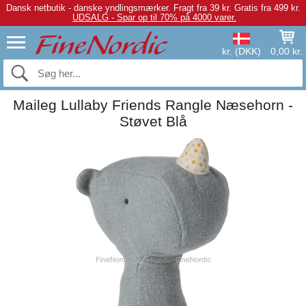
Dansk netbutik - danske yndlingsmærker.
Fragt fra 39 kr. Gratis fra 499 kr.
UDSALG - Spar op til 70% på 4000 varer.
kr. (DKK)
0,00 kr.
Maileg Lullaby Friends Rangle Næsehorn -
Støvet Blå