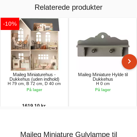
Relaterede produkter
-10%
Maileg Miniaturehus -
Maileg Miniature Hylde til
Dukkehus (uden indhold)
Dukkehus
H 79 cm, B 72 cm, D 40 cm
H 0 cm
På lager
På lager
1619,10 kr.
1799,00 kr.
69,00 kr.
Maileg Miniature Gulvlampe til