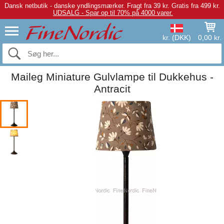
Dansk netbutik - danske yndlingsmærker.
Fragt fra 39 kr. Gratis fra 499 kr.
UDSALG - Spar op til 70% på 4000 varer.
kr. (DKK)
0,00 kr.
Maileg Miniature Gulvlampe til Dukkehus -
Antracit