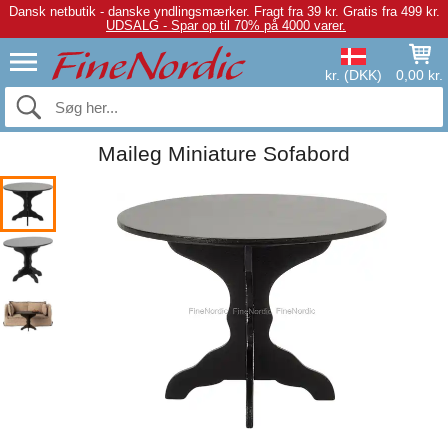
Dansk netbutik - danske yndlingsmærker.
Fragt fra 39 kr. Gratis fra 499 kr.
UDSALG - Spar op til 70% på 4000 varer.
kr. (DKK)
0,00 kr.
Maileg Miniature Sofabord