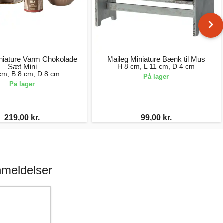
niature Varm Chokolade
Maileg Miniature Bænk til Mus
Sæt Mini
H 8 cm, L 11 cm, D 4 cm
cm, B 8 cm, D 8 cm
På lager
På lager
219,00 kr.
99,00 kr.
nmeldelser