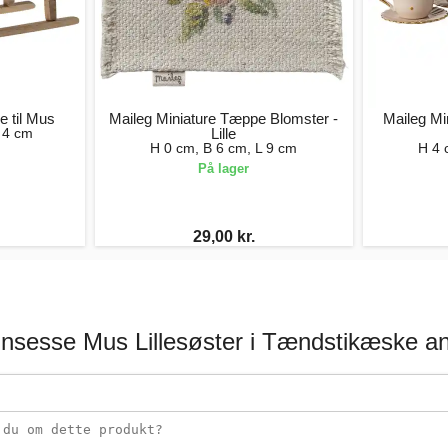
e til Mus
Maileg Miniature Tæppe Blomster -
Maileg Mi
 4 cm
Lille
H 0 cm, B 6 cm, L 9 cm
H 4 
På lager
29,00 kr.
insesse Mus Lillesøster i Tændstikæske a