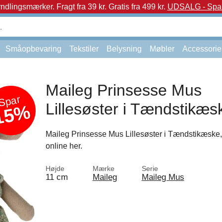
yndlingsmærker.
Fragt fra 39 kr. Gratis fra 499 kr.
UDSALG - Spar 
Småopbevaring
Tekstiler
Belysning
Møbler
Accessorie
Maileg Prinsesse Mus
Spar
Lillesøster i Tændstikæs
15%
Maileg Prinsesse Mus Lillesøster i Tændstikæske,
online her.
Højde
Mærke
Serie
11 cm
Maileg
Maileg Mus