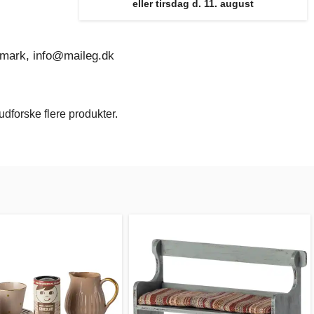
eller tirsdag d. 11. august
nmark, info@maileg.dk
dforske flere produkter.