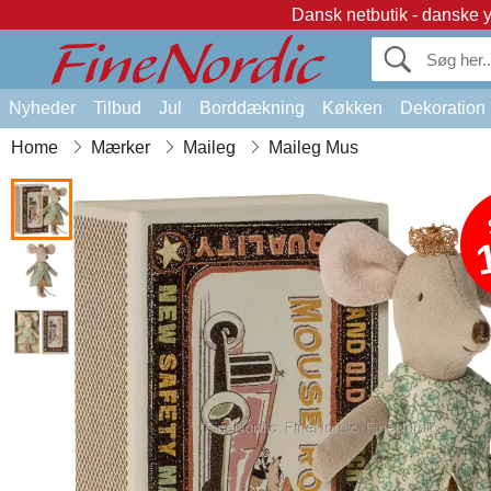
Dansk netbutik - danske 
Nyheder
Tilbud
Jul
Borddækning
Køkken
Dekoration
Home
Mærker
Maileg
Maileg Mus