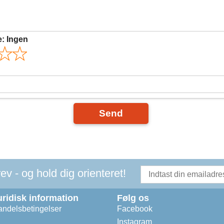
e:
Ingen
Send
v - og hold dig orienteret!
uridisk information
Følg os
ndelsbetingelser
Facebook
Instagram