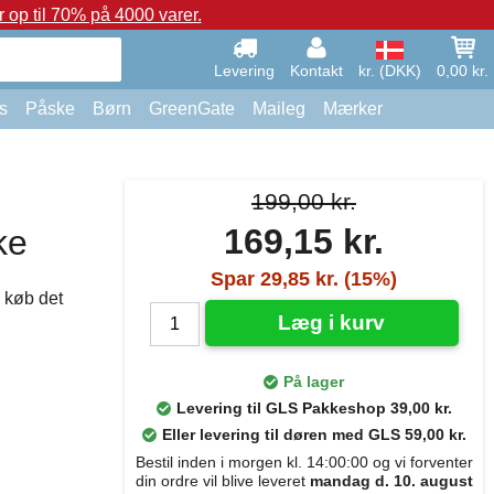
op til 70% på 4000 varer.
Levering
Kontakt
kr. (DKK)
0,00 kr.
s
Påske
Børn
GreenGate
Maileg
Mærker
199,00 kr.
169,15 kr.
ke
Spar 29,85 kr. (15%)
 køb det
Læg i kurv
På lager
Levering til GLS Pakkeshop 39,00 kr.
Eller levering til døren med GLS 59,00 kr.
Bestil inden i morgen kl. 14:00:00 og vi forventer
din ordre vil blive leveret
mandag d. 10. august