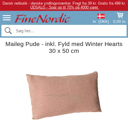
Dansk netbutik - danske yndlingsmærker.
Fragt fra 39 kr. Gratis fra 499 kr.
UDSALG - Spar op til 70% på 4000 varer.
kr. (DKK)
0,00 kr.
Maileg Pude - inkl. Fyld med Winter Hearts
30 x 50 cm