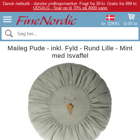
Dansk netbutik - danske yndlingsmærker.
Fragt fra 39 kr. Gratis fra 499 kr.
UDSALG - Spar op til 70% på 4000 varer.
kr. (DKK)
0,00 kr.
Maileg Pude - inkl. Fyld - Rund Lille - Mint
med Isvaffel