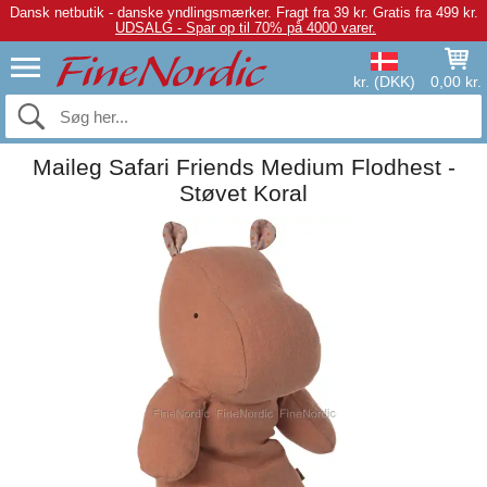
Dansk netbutik - danske yndlingsmærker.
Fragt fra 39 kr. Gratis fra 499 kr.
UDSALG - Spar op til 70% på 4000 varer.
kr. (DKK)
0,00 kr.
Maileg Safari Friends Medium Flodhest -
Støvet Koral