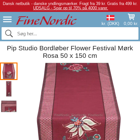
Dansk netbutik - danske yndlingsmærker.
Fragt fra 39 kr. Gratis fra 499 kr.
UDSALG - Spar op til 70% på 4000 varer.
kr. (DKK)
0,00 kr.
Pip Studio Bordløber Flower Festival Mørk
Rosa 50 x 150 cm