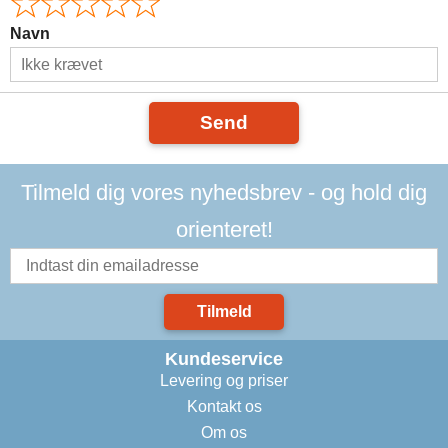
Navn
Send
Tilmeld dig vores nyhedsbrev - og hold dig
orienteret!
Tilmeld
Kundeservice
Levering og priser
Kontakt os
Om os