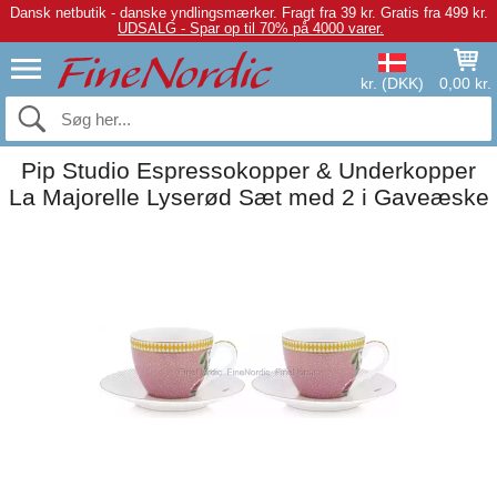
Dansk netbutik - danske yndlingsmærker.
Fragt fra 39 kr. Gratis fra 499 kr.
UDSALG - Spar op til 70% på 4000 varer.
kr. (DKK)
0,00 kr.
Pip Studio Espressokopper & Underkopper
La Majorelle Lyserød Sæt med 2 i Gaveæske