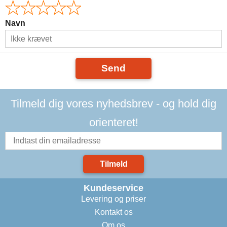
Navn
Send
Tilmeld dig vores nyhedsbrev - og hold dig
orienteret!
Tilmeld
Kundeservice
Levering og priser
Kontakt os
Om os