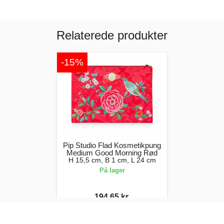
Relaterede produkter
-15%
Pip Studio Flad Kosmetikpung
Medium Good Morning Rød
H 15,5 cm, B 1 cm, L 24 cm
På lager
194,65 kr.
229,00 kr.