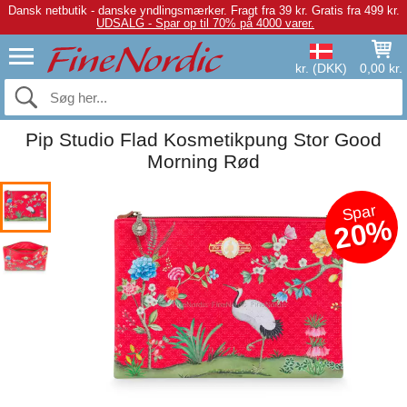
Dansk netbutik - danske yndlingsmærker.
Fragt fra 39 kr. Gratis fra 499 kr.
UDSALG - Spar op til 70% på 4000 varer.
kr. (DKK)
0,00 kr.
Pip Studio Flad Kosmetikpung Stor Good
Morning Rød
Spar
20%