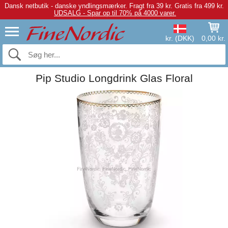
Dansk netbutik - danske yndlingsmærker.
Fragt fra 39 kr. Gratis fra 499 kr.
UDSALG - Spar op til 70% på 4000 varer.
kr. (DKK)
0,00 kr.
Pip Studio Longdrink Glas Floral