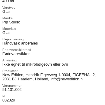
400 ml
Varetype
Glas
Mærke
Pip Studio
Materiale
Glas
Plejeanvisning
Håndvask anbefales
Fødevaresikkerhed
Fødevaresikker
Anvisning
Ikke egnet til mikrobølgeovn eller ovn
Producent
New Edition, Hendrik Figeeweg 1-0004, FIGEEHAL 2,
2031 BJ Haarlem, Holland, info@newedition.nl
Varenummer
51.131.002
Id
032829