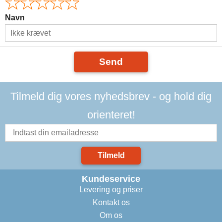
Navn
Send
Tilmeld dig vores nyhedsbrev - og hold dig
orienteret!
Tilmeld
Kundeservice
Levering og priser
Kontakt os
Om os