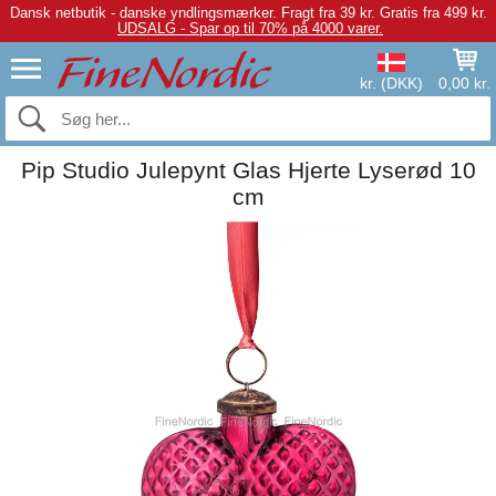
Dansk netbutik - danske yndlingsmærker.
Fragt fra 39 kr. Gratis fra 499 kr.
UDSALG - Spar op til 70% på 4000 varer.
kr. (DKK)
0,00 kr.
Pip Studio Julepynt Glas Hjerte Lyserød 10
cm