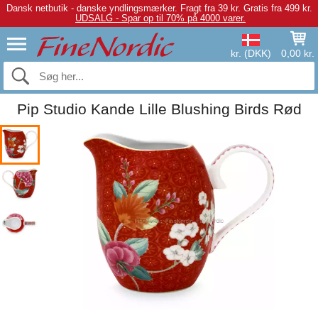
Dansk netbutik - danske yndlingsmærker.
Fragt fra 39 kr. Gratis fra 499 kr.
UDSALG - Spar op til 70% på 4000 varer.
kr. (DKK)
0,00 kr.
Pip Studio Kande Lille Blushing Birds Rød