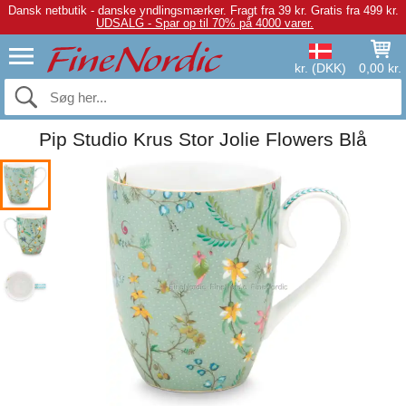
Dansk netbutik - danske yndlingsmærker.
Fragt fra 39 kr. Gratis fra 499 kr.
UDSALG - Spar op til 70% på 4000 varer.
kr. (DKK)
0,00 kr.
Pip Studio Krus Stor Jolie Flowers Blå