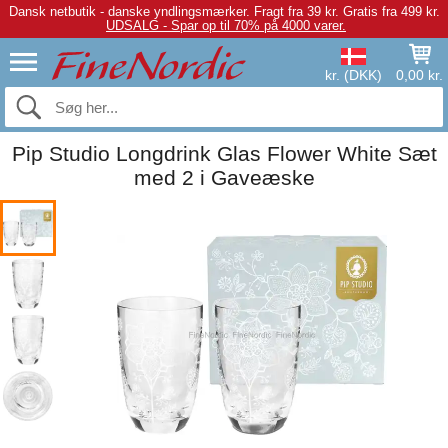
Dansk netbutik - danske yndlingsmærker.
Fragt fra 39 kr. Gratis fra 499 kr.
UDSALG - Spar op til 70% på 4000 varer.
kr. (DKK)
0,00 kr.
Pip Studio Longdrink Glas Flower White Sæt
med 2 i Gaveæske