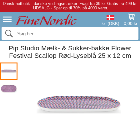
Dansk netbutik - danske yndlingsmærker.
Fragt fra 39 kr. Gratis fra 499 kr.
UDSALG - Spar op til 70% på 4000 varer.
kr. (DKK)
0,00 kr.
Pip Studio Mælk- & Sukker-bakke Flower
Festival Scallop Rød-Lyseblå 25 x 12 cm