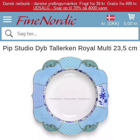
Dansk netbutik - danske yndlingsmærker.
Fragt fra 39 kr. Gratis fra 499 kr.
UDSALG - Spar op til 70% på 4000 varer.
kr. (DKK)
0,00 kr.
Pip Studio Dyb Tallerken Royal Multi 23,5 cm