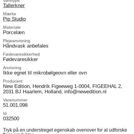
Varetype
Tallerkner
Mærke
Pip Studio
Materiale
Porcelæn
Plejeanvisning
Håndvask anbefales
Fødevaresikkerhed
Fødevaresikker
Anvisning
Ikke egnet til mikrobølgeovn eller ovn
Producent
New Edition, Hendrik Figeeweg 1-0004, FIGEEHAL 2,
2031 BJ Haarlem, Holland, info@newedition.nl
Varenummer
51.001.098
Id
032500
Tryk på en understreget egenskab ovenover for at udforske