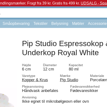
yndlingsmærker.
Fragt fra 39 kr. Gratis fra 499 kr.
UDSALG - Spar 
Småopbevaring
Tekstiler
Belysning
Møbler
Accessorie
Pip Studio Espressokop 
Underkop Royal White
Højde
Diameter
Kapacitet
6 cm
12 cm
80 ml
Varetype
Mærke
Materiale
Kopper & Krus
Pip Studio
Porcelæ
Plejeanvisning
Fødevaresikkerhed
Håndvask anbefales
Fødevaresikker
Anvisning
Ikke egnet til mikrobølgeovn eller ovn