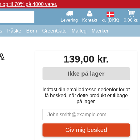
op til 70% på 4000 varer.
Levering
Kontakt
kr. (DKK)
0,00 kr.
s
Påske
Børn
GreenGate
Maileg
Mærker
&
139,00 kr.
Ikke på lager
Indtast din emailadresse nedenfor for at
få besked, når dette produkt er tilbage
på lager.
n
Giv mig besked