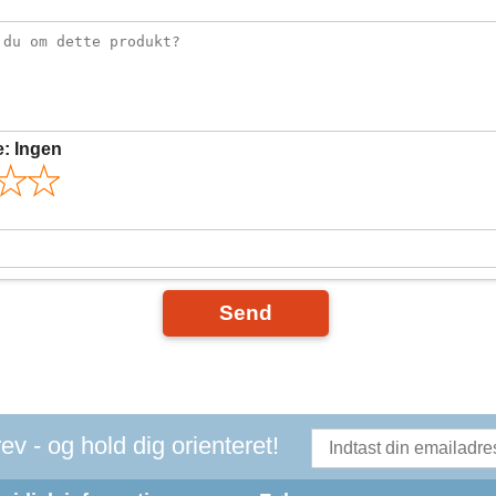
e:
Ingen
Send
v - og hold dig orienteret!