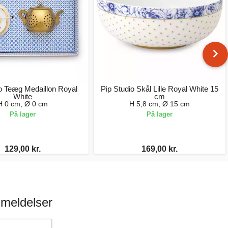
o Teæg Medaillon Royal
Pip Studio Skål Lille Royal White 15
White
cm
H 0 cm, Ø 0 cm
H 5,8 cm, Ø 15 cm
På lager
På lager
129,00 kr.
169,00 kr.
meldelser