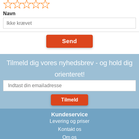
Navn
Send
Tilmeld dig vores nyhedsbrev - og hold dig
orienteret!
Tilmeld
Kundeservice
Levering og priser
Kontakt os
Om os