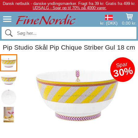
Dansk netbutik - danske yndlingsmærker.
Fragt fra 39 kr. Gratis fra 499 kr.
UDSALG - Spar op til 70% på 4000 varer.
kr. (DKK)
0,00 kr.
Pip Studio Skål Pip Chique Striber Gul 18 cm
Spar
30%