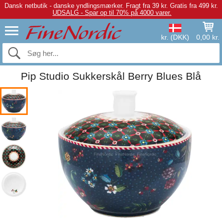
Dansk netbutik - danske yndlingsmærker.
Fragt fra 39 kr. Gratis fra 499 kr.
UDSALG - Spar op til 70% på 4000 varer.
kr. (DKK)
0,00 kr.
Pip Studio Sukkerskål Berry Blues Blå