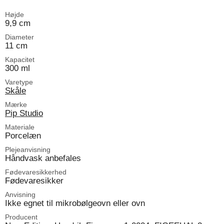
Højde
9,9 cm
Diameter
11 cm
Kapacitet
300 ml
Varetype
Skåle
Mærke
Pip Studio
Materiale
Porcelæn
Plejeanvisning
Håndvask anbefales
Fødevaresikkerhed
Fødevaresikker
Anvisning
Ikke egnet til mikrobølgeovn eller ovn
Producent