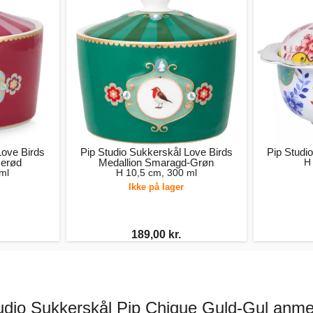
Love Birds
Pip Studio Sukkerskål Love Birds
Pip Studi
serød
Medallion Smaragd-Grøn
H
ml
H 10,5 cm, 300 ml
Ikke på lager
189,00 kr.
udio Sukkerskål Pip Chique Guld-Gul anme