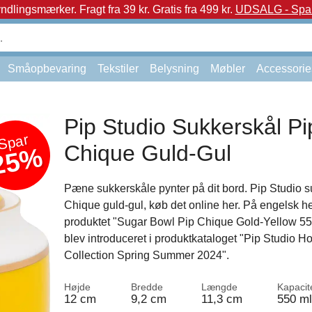
yndlingsmærker.
Fragt fra 39 kr. Gratis fra 499 kr.
UDSALG - Spar 
Småopbevaring
Tekstiler
Belysning
Møbler
Accessorie
Pip Studio Sukkerskål Pi
Spar
Chique Guld-Gul
25%
Pæne sukkerskåle pynter på dit bord. Pip Studio s
Chique guld-gul, køb det online her. På engelsk h
produktet "Sugar Bowl Pip Chique Gold-Yellow 55
blev introduceret i produktkataloget "Pip Studio 
Collection Spring Summer 2024".
Højde
Bredde
Længde
Kapacit
12 cm
9,2 cm
11,3 cm
550 ml