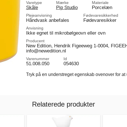
Varetype
Mærke
Materiale
Skåle
Pip Studio
Porcelæn
Plejeanvisning
Fødevaresikkerhed
Håndvask anbefales
Fødevaresikker
Anvisning
Ikke egnet til mikrobølgeovn eller ovn
Producent
New Edition, Hendrik Figeeweg 1-0004, FIGEEH
info@newedition.nl
Varenummer
Id
51.008.050
054630
Tryk på en understreget egenskab ovenover for at u
Relaterede produkter