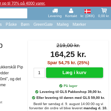
op til 70% på 4000 varer.
Levering
Kontakt
kr. (DKK)
0,00 kr.
s
Påske
Børn
GreenGate
Maileg
Mærker
p
219,00 kr.
164,25 kr.
Spar 54,75 kr. (25%)
ukkerskål Pip
Læg i kurv
edder
0ml", og det
Home
På lager
Levering til GLS Pakkeshop 39,00 kr.
Eller levering til døren med GLS 59,00 kr.
et
Bestil før søndag d. 9. august 14:00:00 og vi
forventer din ordre vil blive leveret
mandag d. 10.