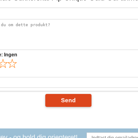
e:
Ingen
Send
v - og hold dig orienteret!