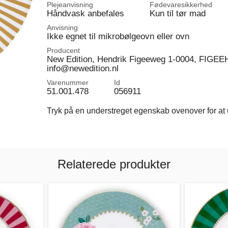
Plejeanvisning
Fødevaresikkerhed
Håndvask anbefales
Kun til tør mad
Anvisning
Ikke egnet til mikrobølgeovn eller ovn
Producent
New Edition, Hendrik Figeeweg 1-0004, FIGEEH
info@newedition.nl
Varenummer
Id
51.001.478
056911
Tryk på en understreget egenskab ovenover for at u
Relaterede produkter