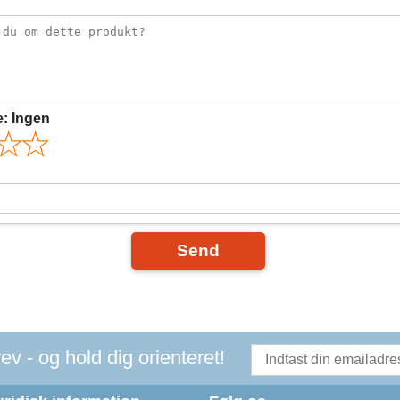
e:
Ingen
Send
v - og hold dig orienteret!