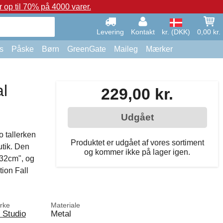
op til 70% på 4000 varer.
Levering
Kontakt
kr. (DKK)
0,00 kr.
s
Påske
Børn
GreenGate
Maileg
Mærker
al
229,00 kr.
Udgået
o tallerken
Produktet er udgået af vores sortiment
utik. Den
og kommer ikke på lager igen.
 32cm", og
tion Fall
rke
Materiale
 Studio
Metal