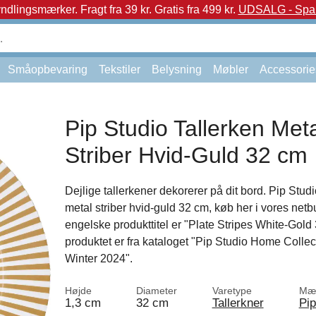
yndlingsmærker.
Fragt fra 39 kr. Gratis fra 499 kr.
UDSALG - Spar 
Småopbevaring
Tekstiler
Belysning
Møbler
Accessorie
Pip Studio Tallerken Met
Striber Hvid-Guld 32 cm
Dejlige tallerkener dekorerer på dit bord. Pip Studi
metal striber hvid-guld 32 cm, køb her i vores netb
engelske produkttitel er "Plate Stripes White-Gold
produktet er fra kataloget "Pip Studio Home Collec
Winter 2024".
Højde
Diameter
Varetype
Mæ
1,3 cm
32 cm
Tallerkner
Pip