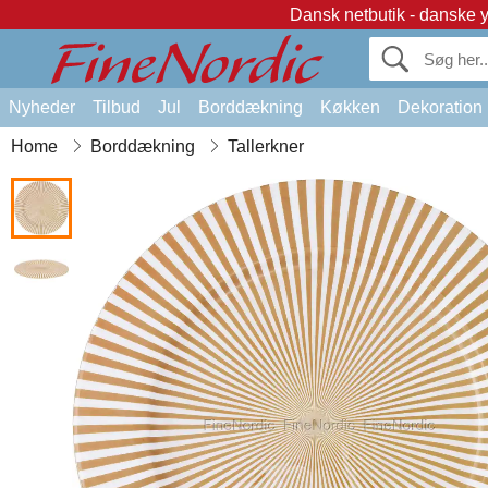
Dansk netbutik - danske 
Nyheder
Tilbud
Jul
Borddækning
Køkken
Dekoration
Home
Borddækning
Tallerkner