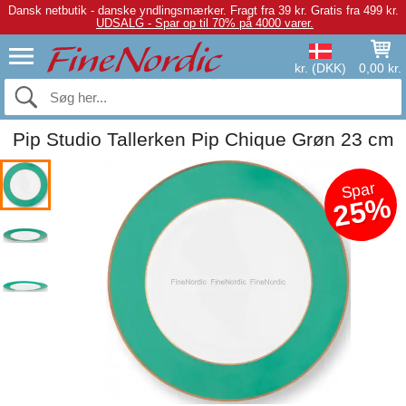
Dansk netbutik - danske yndlingsmærker.
Fragt fra 39 kr. Gratis fra 499 kr.
UDSALG - Spar op til 70% på 4000 varer.
kr. (DKK)
0,00 kr.
Pip Studio Tallerken Pip Chique Grøn 23 cm
Spar
25%