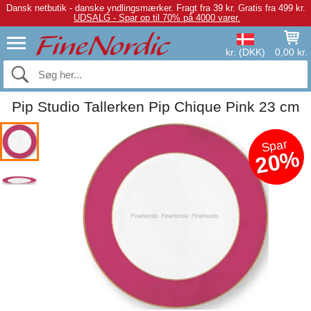
Dansk netbutik - danske yndlingsmærker.
Fragt fra 39 kr. Gratis fra 499 kr.
UDSALG - Spar op til 70% på 4000 varer.
kr. (DKK)
0,00 kr.
Pip Studio Tallerken Pip Chique Pink 23 cm
Spar
20%