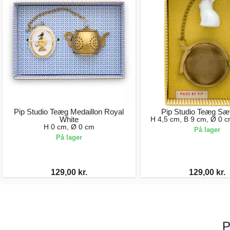
Pip Studio Teæg Medaillon Royal
Pip Studio Teæg Sæ
White
H 4,5 cm, B 9 cm, Ø 0 c
H 0 cm, Ø 0 cm
På lager
På lager
129,00 kr.
129,00 kr.
P