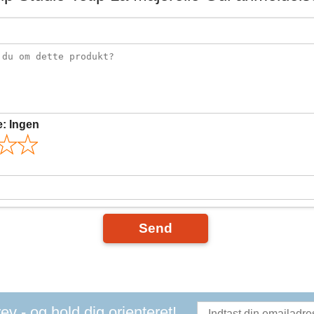
e:
Ingen
Send
v - og hold dig orienteret!