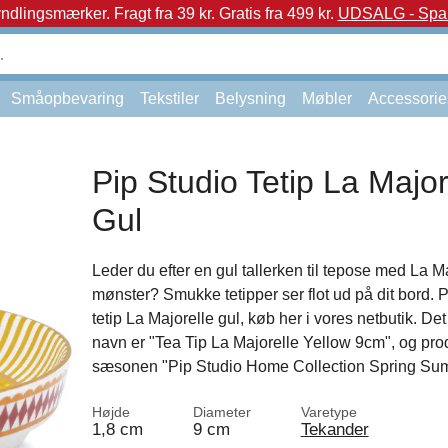
yndlingsmærker.
Fragt fra 39 kr. Gratis fra 499 kr.
UDSALG - Spar 
Småopbevaring
Tekstiler
Belysning
Møbler
Accessorie
Pip Studio Tetip La Major
Gul
Leder du efter en gul tallerken til tepose med La M
mønster? Smukke tetipper ser flot ud på dit bord. 
tetip La Majorelle gul, køb her i vores netbutik. De
navn er "Tea Tip La Majorelle Yellow 9cm", og prod
sæsonen "Pip Studio Home Collection Spring Su
Højde
Diameter
Varetype
1,8 cm
9 cm
Tekander