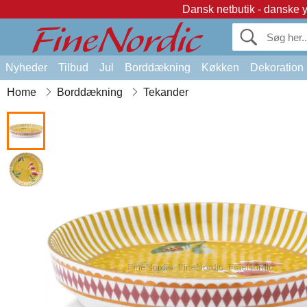
Dansk netbutik - danske 
Nyheder
Tilbud
Jul
Borddækning
Køkken
Dekoration
Home
Borddækning
Tekander