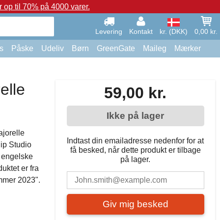
op til 70% på 4000 varer.
Levering
Kontakt
kr. (DKK)
0,00 kr.
s
Påske
Udeliv
Børn
GreenGate
Maileg
Mærker
elle
59,00 kr.
Ikke på lager
ajorelle
Indtast din emailadresse nedenfor for at
Pip Studio
få besked, når dette produkt er tilbage
t engelske
på lager.
uktet er fra
mmer 2023".
Giv mig besked