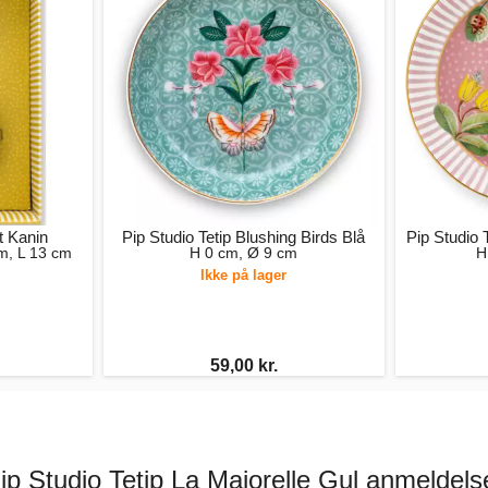
t Kanin
Pip Studio Tetip Blushing Birds Blå
Pip Studio 
m, L 13 cm
H 0 cm, Ø 9 cm
H
Ikke på lager
59,00 kr.
ip Studio Tetip La Majorelle Gul anmeldels