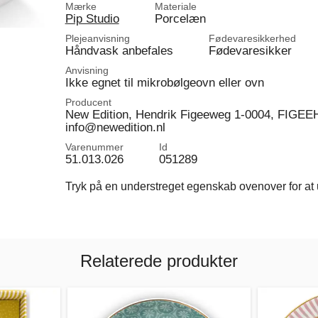
Mærke
Materiale
Pip Studio
Porcelæn
Plejeanvisning
Fødevaresikkerhed
Håndvask anbefales
Fødevaresikker
Anvisning
Ikke egnet til mikrobølgeovn eller ovn
Producent
New Edition, Hendrik Figeeweg 1-0004, FIGEEH
info@newedition.nl
Varenummer
Id
51.013.026
051289
Tryk på en understreget egenskab ovenover for at u
Relaterede produkter