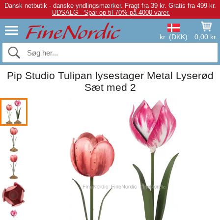
Dansk netbutik - danske yndlingsmærker.
Fragt fra 39 kr. Gratis fra 499 kr.
UDSALG - Spar op til 70% på 4000 varer.
kr. (DKK)
0,00 kr.
Pip Studio Tulipan lysestager Metal Lyserød
Sæt med 2