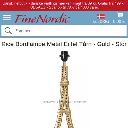
Dansk netbutik - danske yndlingsmærker.
Fragt fra 39 kr. Gratis fra 499 kr.
UDSALG - Spar op til 70% på 4000 varer.
kr. (DKK)
0,00 kr.
Rice Bordlampe Metal Eiffel Tårn - Guld - Stor