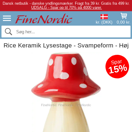
Dansk netbutik - danske yndlingsmærker.
Fragt fra 39 kr. Gratis fra 499 kr.
UDSALG - Spar op til 70% på 4000 varer.
kr. (DKK)
0,00 kr.
Rice Keramik Lysestage - Svampeform - Høj
Spar
15%