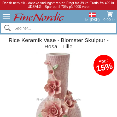
Dansk netbutik - danske yndlingsmærker.
Fragt fra 39 kr. Gratis fra 499 kr.
UDSALG - Spar op til 70% på 4000 varer.
kr. (DKK)
0,00 kr.
Rice Keramik Vase - Blomster Skulptur -
Rosa - Lille
Spar
15%