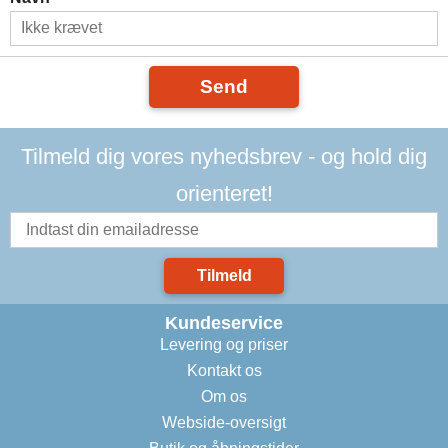
Send
Tilmeld dig vores nyhedsbrev - og hold dig
orienteret!
Tilmeld
Kundeservice
Levering og priser
Kontakt os
Om os
Webside-oversigt