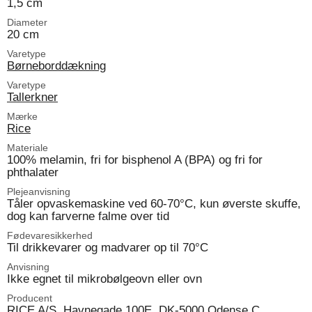
1,5 cm
Diameter
20 cm
Varetype
Børneborddækning
Varetype
Tallerkner
Mærke
Rice
Materiale
100% melamin, fri for bisphenol A (BPA) og fri for
phthalater
Plejeanvisning
Tåler opvaskemaskine ved 60-70°C, kun øverste skuffe,
dog kan farverne falme over tid
Fødevaresikkerhed
Til drikkevarer og madvarer op til 70°C
Anvisning
Ikke egnet til mikrobølgeovn eller ovn
Producent
RICE A/S, Havnegade 100E, DK-5000 Odense C,