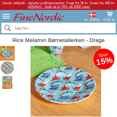
Dansk netbutik - danske yndlingsmærker.
Fragt fra 39 kr. Gratis fra 499 kr.
UDSALG - Spar op til 70% på 4000 varer.
kr. (DKK)
0,00 kr.
Rice Melamin Børnetallerken - Drage
Spar
15%