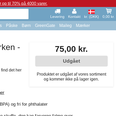
op til 70% på 4000 varer.
Levering
Kontakt
kr. (DKK)
0,00 kr.
s
Påske
Børn
GreenGate
Maileg
Mærker
rken -
75,00 kr.
Udgået
 find det her
Produktet er udgået af vores sortiment
og kommer ikke på lager igen.
ner
BPA) og fri for phthalater
 skuffe, dog kan farverne falme over