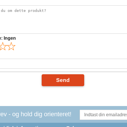
e:
Ingen
Send
v - og hold dig orienteret!