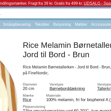
yndlingsmærker.
Fragt fra 39 kr. Gratis fra 499 kr.
UDSALG - Spar 
Småopbevaring
Tekstiler
Belysning
Møbler
Accessorie
Rice Melamin Børnetalle
Jord til Bord - Brun
Rice Melamin Børnetallerken - Jord til Bord - Brun,
på FineNordic.
Diameter
Varetype
Varetype
20 cm
Børneborddækning
Tallerk
Mærke
Materiale
Rice
100% melamin, fri for bisphenol A (
Plejeanvisning
Tåler opvaskemaskine ved 60-70°C, kun øverste