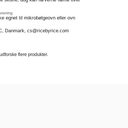
visning
ke egnet til mikrobølgeovn eller ovn
C, Danmark, cs@ricebyrice.com
dforske flere produkter.