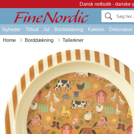
Dansk netbutik - danske 
Nyheder
Tilbud
Jul
Borddækning
Køkken
Dekoration
Home
Borddækning
Tallerkner