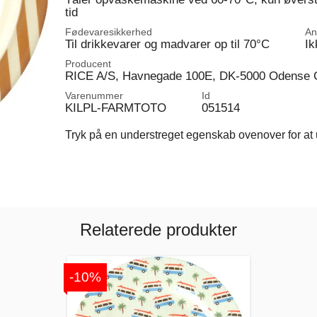
tid
Fødevaresikkerhed
An
Til drikkevarer og madvarer op til 70°C
Ik
Producent
RICE A/S, Havnegade 100E, DK-5000 Odense 
Varenummer
Id
KILPL-FARMTOTO
051514
Tryk på en understreget egenskab ovenover for at u
Relaterede produkter
-10%