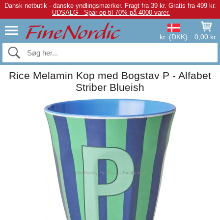
Dansk netbutik - danske yndlingsmærker.
Fragt fra 39 kr. Gratis fra 499 kr.
UDSALG - Spar op til 70% på 4000 varer.
kr. (DKK)
0,00 kr.
Rice Melamin Kop med Bogstav P - Alfabet
Striber Blueish