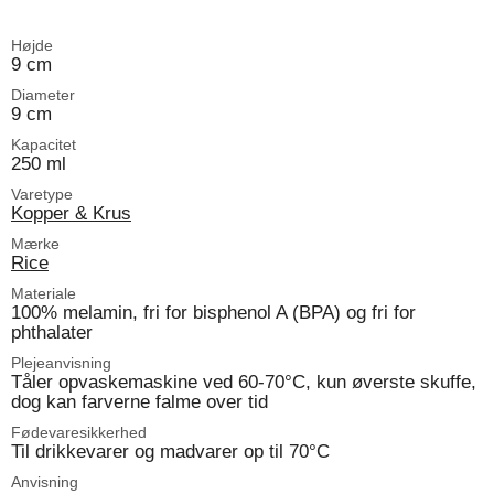
Højde
9 cm
Diameter
9 cm
Kapacitet
250 ml
Varetype
Kopper & Krus
Mærke
Rice
Materiale
100% melamin, fri for bisphenol A (BPA) og fri for
phthalater
Plejeanvisning
Tåler opvaskemaskine ved 60-70°C, kun øverste skuffe,
dog kan farverne falme over tid
Fødevaresikkerhed
Til drikkevarer og madvarer op til 70°C
Anvisning