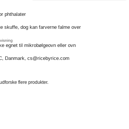
or phthalater
 skuffe, dog kan farverne falme over
visning
ke egnet til mikrobølgeovn eller ovn
C, Danmark, cs@ricebyrice.com
dforske flere produkter.