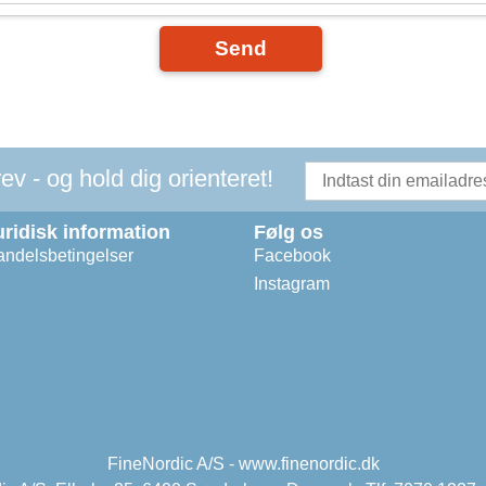
Send
v - og hold dig orienteret!
uridisk information
Følg os
ndelsbetingelser
Facebook
Instagram
FineNordic A/S - www.finenordic.dk