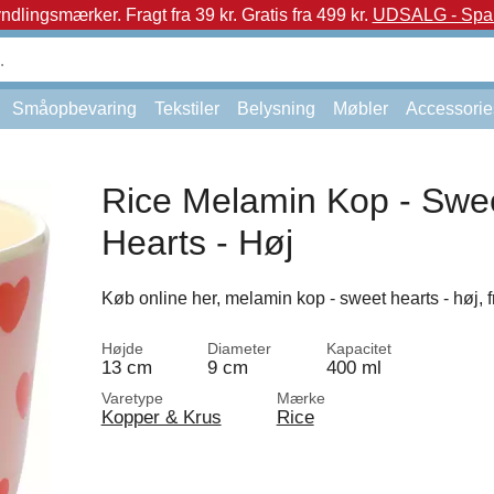
yndlingsmærker.
Fragt fra 39 kr. Gratis fra 499 kr.
UDSALG - Spar 
Småopbevaring
Tekstiler
Belysning
Møbler
Accessorie
Rice Melamin Kop - Swe
Hearts - Høj
Køb online her, melamin kop - sweet hearts - høj, f
Højde
Diameter
Kapacitet
13 cm
9 cm
400 ml
Varetype
Mærke
Kopper & Krus
Rice