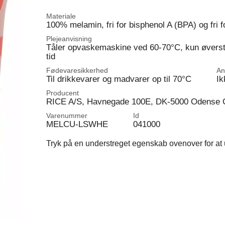
Materiale
100% melamin, fri for bisphenol A (BPA) og fri f
Plejeanvisning
Tåler opvaskemaskine ved 60-70°C, kun øverste
tid
Fødevaresikkerhed
An
Til drikkevarer og madvarer op til 70°C
Ik
Producent
RICE A/S, Havnegade 100E, DK-5000 Odense 
Varenummer
Id
MELCU-LSWHE
041000
Tryk på en understreget egenskab ovenover for at u