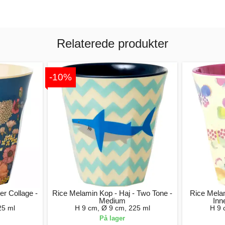
Relaterede produkter
-10%
r Collage -
Rice Melamin Kop - Haj - Two Tone -
Rice Melam
Medium
Inn
25 ml
H 9 cm, Ø 9 cm, 225 ml
H 9 
På lager