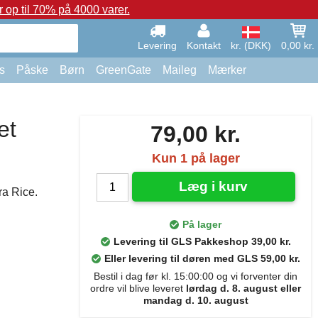
op til 70% på 4000 varer.
Levering
Kontakt
kr. (DKK)
0,00 kr.
s
Påske
Børn
GreenGate
Maileg
Mærker
et
79,00 kr.
Kun 1 på lager
Læg i kurv
ra Rice.
På lager
Levering til GLS Pakkeshop 39,00 kr.
Eller levering til døren med GLS 59,00 kr.
Bestil i dag før kl. 15:00:00 og vi forventer din
ordre vil blive leveret
lørdag d. 8. august eller
mandag d. 10. august