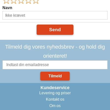
Navn
Send
Tilmeld dig vores nyhedsbrev - og hold dig
orienteret!
Tilmeld
Kundeservice
Levering og priser
Kontakt os
Om os