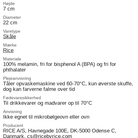
Højde
7 cm
Diameter
22 cm
Varetype
Skåle
Mærke
Rice
Materiale
100% melamin, fri for bisphenol A (BPA) og fri for
phthalater
Plejeanvisning
Tåler opvaskemaskine ved 60-70°C, kun øverste skuffe,
dog kan farverne falme over tid
Fødevaresikkerhed
Til drikkevarer og madvarer op til 70°C
Anvisning
Ikke egnet til mikrobølgeovn eller ovn
Producent
RICE A/S, Havnegade 100E, DK-5000 Odense C,
Danmark, cs@ricebyrice.com