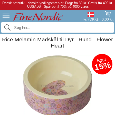
Dansk netbutik - danske yndlingsmærker.
Fragt fra 39 kr. Gratis fra 499 kr.
UDSALG - Spar op til 70% på 4000 varer.
kr. (DKK)
0,00 kr.
Rice Melamin Madskål til Dyr - Rund - Flower
Heart
Spar
15%