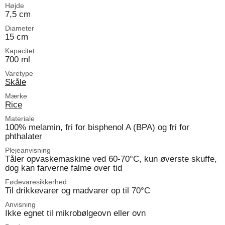
Højde
7,5 cm
Diameter
15 cm
Kapacitet
700 ml
Varetype
Skåle
Mærke
Rice
Materiale
100% melamin, fri for bisphenol A (BPA) og fri for
phthalater
Plejeanvisning
Tåler opvaskemaskine ved 60-70°C, kun øverste skuffe,
dog kan farverne falme over tid
Fødevaresikkerhed
Til drikkevarer og madvarer op til 70°C
Anvisning
Ikke egnet til mikrobølgeovn eller ovn