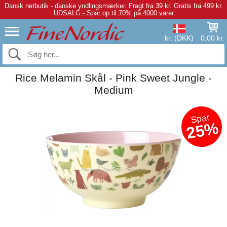
Dansk netbutik - danske yndlingsmærker.
Fragt fra 39 kr. Gratis fra 499 kr.
UDSALG - Spar op til 70% på 4000 varer.
kr. (DKK)
0,00 kr.
Rice Melamin Skål - Pink Sweet Jungle -
Medium
Spar
25%