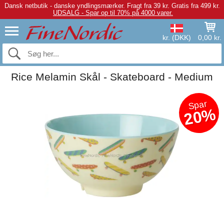
Dansk netbutik - danske yndlingsmærker.
Fragt fra 39 kr. Gratis fra 499 kr.
UDSALG - Spar op til 70% på 4000 varer.
kr. (DKK)
0,00 kr.
Rice Melamin Skål - Skateboard - Medium
Spar
20%