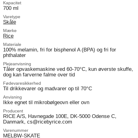
Kapacitet
700 ml
Varetype
Skåle
Mærke
Rice
Materiale
100% melamin, fri for bisphenol A (BPA) og fri for
phthalater
Plejeanvisning
Tåler opvaskemaskine ved 60-70°C, kun øverste skuffe,
dog kan farverne falme over tid
Fødevaresikkerhed
Til drikkevarer og madvarer op til 70°C
Anvisning
Ikke egnet til mikrobølgeovn eller ovn
Producent
RICE A/S, Havnegade 100E, DK-5000 Odense C,
Danmark, cs@ricebyrice.com
Varenummer
MELBW-SKATE