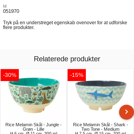
Id
051970
Tryk på en understreget egenskab ovenover for at udforske
flere produkter.
Relaterede produkter
-30%
-15%
Rice Melamin Skål - Jungle -
Rice Melamin Skål - Shark -
Grøn - Lille
Two Tone - Medium
H 6 cm, Ø 11 cm, 300 ml
H 7,5 cm, Ø 15 cm, 700 ml