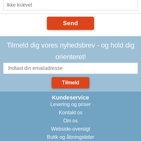
Send
Tilmeld dig vores nyhedsbrev - og hold dig
orienteret!
Tilmeld
Kundeservice
Levering og priser
Kontakt os
Om os
Webside-oversigt
Butik og åbningstider