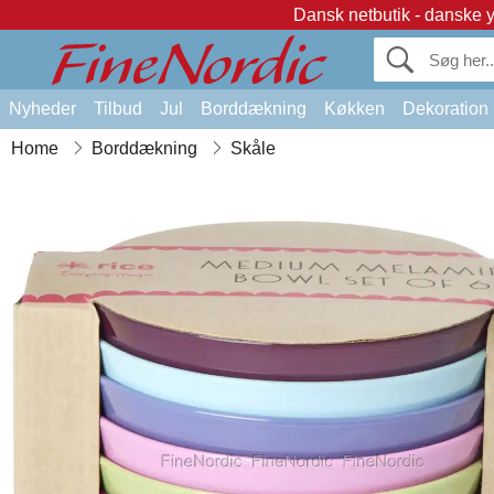
Dansk netbutik - danske 
Nyheder
Tilbud
Jul
Borddækning
Køkken
Dekoration
Home
Borddækning
Skåle