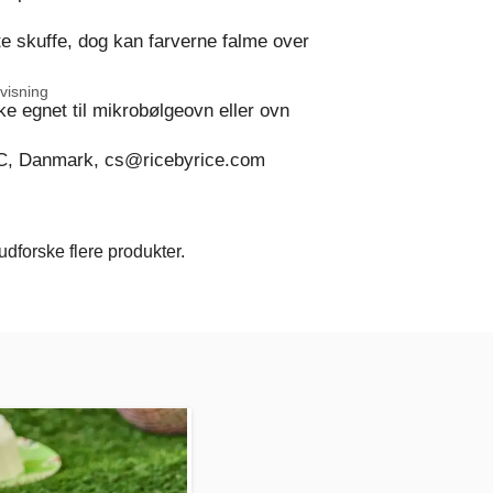
 skuffe, dog kan farverne falme over
visning
ke egnet til mikrobølgeovn eller ovn
C, Danmark, cs@ricebyrice.com
dforske flere produkter.