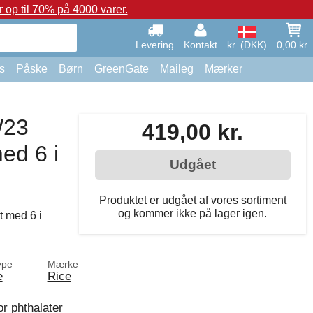
op til 70% på 4000 varer.
Levering
Kontakt
kr. (DKK)
0,00 kr.
s
Påske
Børn
GreenGate
Maileg
Mærker
W23
419,00 kr.
ed 6 i
Udgået
Produktet er udgået af vores sortiment
og kommer ikke på lager igen.
 med 6 i
ype
Mærke
e
Rice
or phthalater