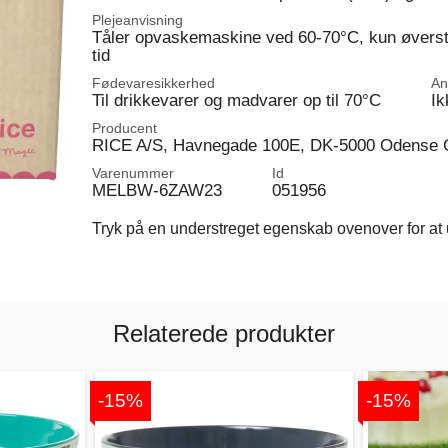
Plejeanvisning
Tåler opvaskemaskine ved 60-70°C, kun øverste
tid
Fødevaresikkerhed
An
Til drikkevarer og madvarer op til 70°C
Ik
Producent
RICE A/S, Havnegade 100E, DK-5000 Odense 
Varenummer
Id
MELBW-6ZAW23
051956
Tryk på en understreget egenskab ovenover for at u
Relaterede produkter
-15%
-15%