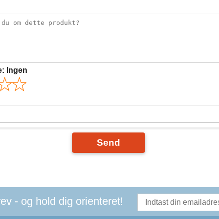
e:
Ingen
Send
v - og hold dig orienteret!