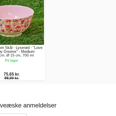
in Skål - Lyserød - "Love
py Gnome" - Medium
 cm, Ø 15 cm, 700 ml
På lager
75,65 kr.
89,00 kr.
aveæske anmeldelser