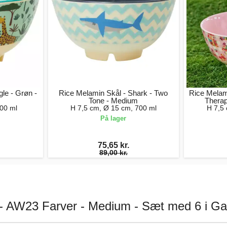
le - Grøn -
Rice Melamin Skål - Shark - Two
Rice Melam
Tone - Medium
Thera
00 ml
H 7,5 cm, Ø 15 cm, 700 ml
H 7,5
På lager
75,65 kr.
89,00 kr.
 - AW23 Farver - Medium - Sæt med 6 i G