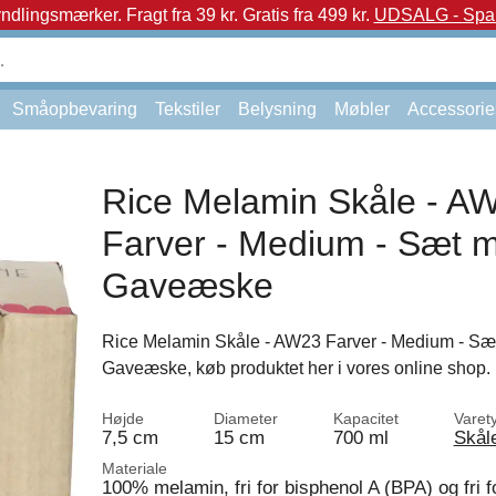
yndlingsmærker.
Fragt fra 39 kr. Gratis fra 499 kr.
UDSALG - Spar 
Småopbevaring
Tekstiler
Belysning
Møbler
Accessorie
Rice Melamin Skåle - A
Farver - Medium - Sæt m
Gaveæske
Rice Melamin Skåle - AW23 Farver - Medium - Sæt
Gaveæske, køb produktet her i vores online shop.
Højde
Diameter
Kapacitet
Varet
7,5 cm
15 cm
700 ml
Skål
Materiale
100% melamin, fri for bisphenol A (BPA) og fri f