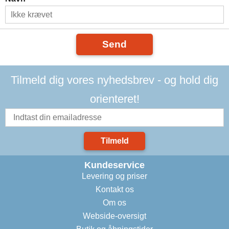
Send
Tilmeld dig vores nyhedsbrev - og hold dig
orienteret!
Tilmeld
Kundeservice
Levering og priser
Kontakt os
Om os
Webside-oversigt