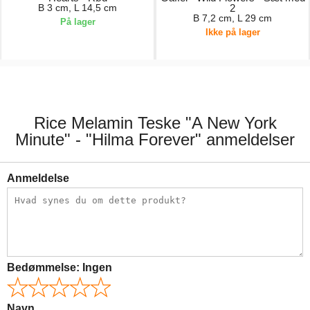
B 3 cm, L 14,5 cm
2
B 7,2 cm, L 29 cm
På lager
Ikke på lager
25,00 kr.
99,00 kr.
Rice Melamin Teske "A New York
Minute" - "Hilma Forever" anmeldelser
Anmeldelse
Bedømmelse:
Ingen
Navn