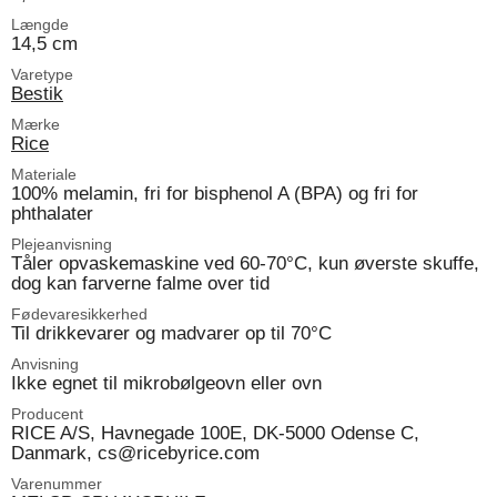
Længde
14,5 cm
Varetype
Bestik
Mærke
Rice
Materiale
100% melamin, fri for bisphenol A (BPA) og fri for
phthalater
Plejeanvisning
Tåler opvaskemaskine ved 60-70°C, kun øverste skuffe,
dog kan farverne falme over tid
Fødevaresikkerhed
Til drikkevarer og madvarer op til 70°C
Anvisning
Ikke egnet til mikrobølgeovn eller ovn
Producent
RICE A/S, Havnegade 100E, DK-5000 Odense C,
Danmark, cs@ricebyrice.com
Varenummer