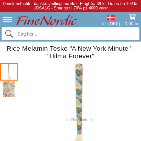
Dansk netbutik - danske yndlingsmærker.
Fragt fra 39 kr. Gratis fra 499 kr.
UDSALG - Spar op til 70% på 4000 varer.
kr. (DKK)
0,00 kr.
Rice Melamin Teske "A New York Minute" -
"Hilma Forever"