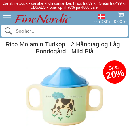
Dansk netbutik - danske yndlingsmærker.
Fragt fra 39 kr. Gratis fra 499 kr.
UDSALG - Spar op til 70% på 4000 varer.
kr. (DKK)
0,00 kr.
Rice Melamin Tudkop - 2 Håndtag og Låg -
Bondegård - Mild Blå
Spar
20%