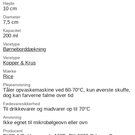
Højde
10 cm
Diameter
7,5 cm
Kapacitet
200 ml
Varetype
Børneborddækning
Varetype
Kopper & Krus
Mærke
Rice
Plejeanvisning
Tåler opvaskemaskine ved 60-70°C, kun øverste skuffe,
dog kan farverne falme over tid
Fødevaresikkerhed
Til drikkevarer og madvarer op til 70°C
Anvisning
Ikke egnet til mikrobølgeovn eller ovn
Producent