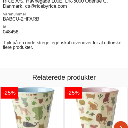
RICE A/S, Havnegade 100E, DK-5000 Odense C,
Danmark, cs@ricebyrice.com
Varenummer
BABCU-2HFARB
Id
048456
Tryk på en understreget egenskab ovenover for at udforske
flere produkter.
Relaterede produkter
-25%
-25%