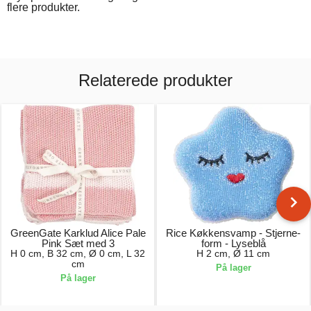
flere produkter.
Relaterede produkter
GreenGate Karklud Alice Pale
Rice Køkkensvamp - Stjerne-
Pink Sæt med 3
form - Lyseblå
H 0 cm, B 32 cm, Ø 0 cm, L 32
H 2 cm, Ø 11 cm
cm
På lager
På lager