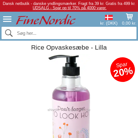
Dansk netbutik - danske yndlingsmærker.
Fragt fra 39 kr. Gratis fra 499 kr.
UDSALG - Spar op til 70% på 4000 varer.
kr. (DKK)
0,00 kr.
Rice Opvaskesæbe - Lilla
Spar
20%