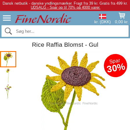
Dansk netbutik - danske yndlingsmærker.
Fragt fra 39 kr. Gratis fra 499 kr.
UDSALG - Spar op til 70% på 4000 varer.
kr. (DKK)
0,00 kr.
Rice Raffia Blomst - Gul
Spar
30%