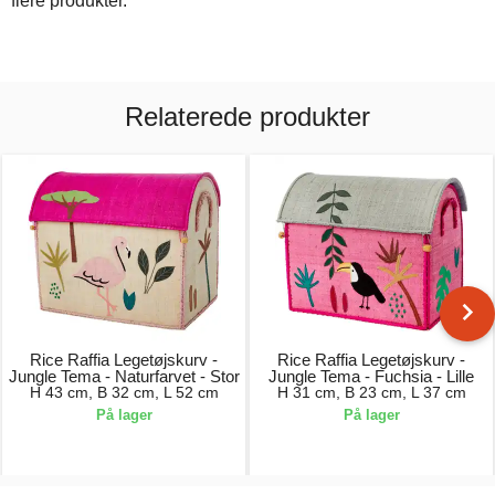
flere produkter.
Relaterede produkter
Rice Raffia Legetøjskurv -
Rice Raffia Legetøjskurv -
Jungle Tema - Naturfarvet - Stor
Jungle Tema - Fuchsia - Lille
H 43 cm, B 32 cm, L 52 cm
H 31 cm, B 23 cm, L 37 cm
På lager
På lager
739,00 kr.
439,00 kr.