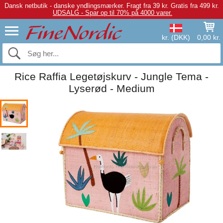
Dansk netbutik - danske yndlingsmærker.
Fragt fra 39 kr. Gratis fra 499 kr.
UDSALG - Spar op til 70% på 4000 varer.
kr. (DKK)
0,00 kr.
Rice Raffia Legetøjskurv - Jungle Tema -
Lyserød - Medium