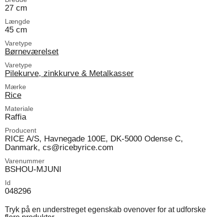
27 cm
Længde
45 cm
Varetype
Børneværelset
Varetype
Pilekurve, zinkkurve & Metalkasser
Mærke
Rice
Materiale
Raffia
Producent
RICE A/S, Havnegade 100E, DK-5000 Odense C,
Danmark, cs@ricebyrice.com
Varenummer
BSHOU-MJUNI
Id
048296
Tryk på en understreget egenskab ovenover for at udforske