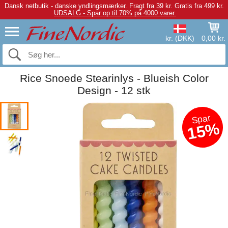
Dansk netbutik - danske yndlingsmærker.
Fragt fra 39 kr. Gratis fra 499 kr.
UDSALG - Spar op til 70% på 4000 varer.
kr. (DKK)
0,00 kr.
Rice Snoede Stearinlys - Blueish Color
Design - 12 stk
Spar
15%