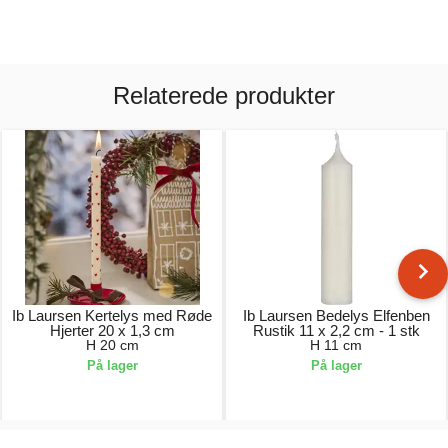
Relaterede produkter
Ib Laursen Kertelys med Røde
Ib Laursen Bedelys Elfenben
Hjerter 20 x 1,3 cm
Rustik 11 x 2,2 cm - 1 stk
H 20 cm
H 11 cm
På lager
På lager
9,00 kr.
5,00 kr.