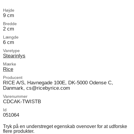
Højde
9 cm
Bredde
2 cm
Længde
6 cm
Varetype
Stearinlys
Mærke
Rice
Producent
RICE A/S, Havnegade 100E, DK-5000 Odense C,
Danmark, cs@ricebyrice.com
Varenummer
CDCAK-TWISTB
Id
051064
Tryk på en understreget egenskab ovenover for at udforske
flere produkter.