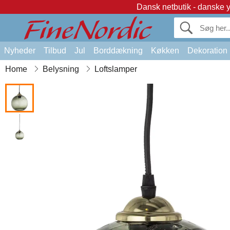
Dansk netbutik - danske 
Nyheder
Tilbud
Jul
Borddækning
Køkken
Dekoration
Home
Belysning
Loftslamper