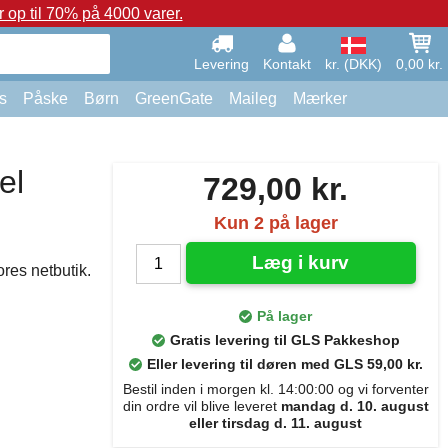
op til 70% på 4000 varer.
Levering
Kontakt
kr. (DKK)
0,00 kr.
s
Påske
Børn
GreenGate
Maileg
Mærker
el
729,00 kr.
Kun 2 på lager
Læg i kurv
res netbutik.
På lager
Gratis levering til GLS Pakkeshop
Eller levering til døren med GLS 59,00 kr.
Bestil inden i morgen kl. 14:00:00 og vi forventer
din ordre vil blive leveret
mandag d. 10. august
eller tirsdag d. 11. august