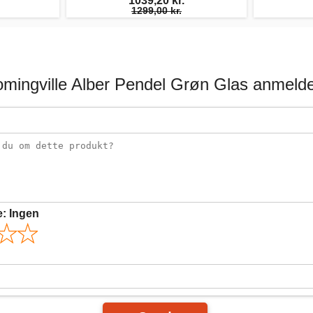
1039,20 kr.
1299,00 kr.
omingville Alber Pendel Grøn Glas anmelde
e:
Ingen