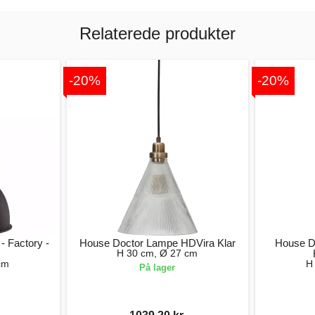
Relaterede produkter
-20%
-20%
- Factory -
House Doctor Lampe HDVira Klar
House D
H 30 cm, Ø 27 cm
cm
H
På lager