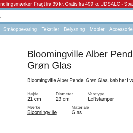
yndlingsmærker.
Fragt fra 39 kr. Gratis fra 499 kr.
UDSALG - Spar 
Småopbevaring
Tekstiler
Belysning
Møbler
Accessorie
Bloomingville Alber Pend
Grøn Glas
Bloomingville Alber Pendel Grøn Glas, køb her i vo
Højde
Diameter
Varetype
21 cm
23 cm
Loftslamper
Mærke
Materiale
Bloomingville
Glas