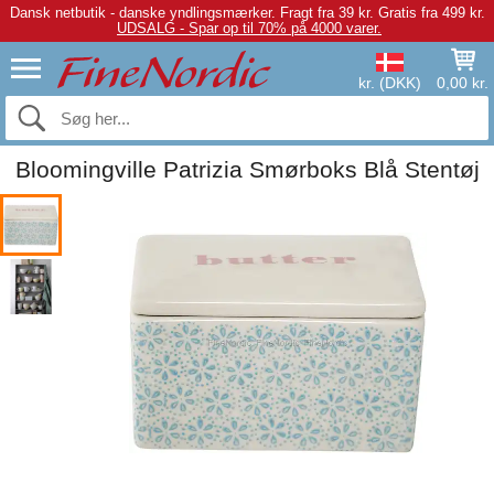
Dansk netbutik - danske yndlingsmærker.
Fragt fra 39 kr. Gratis fra 499 kr.
UDSALG - Spar op til 70% på 4000 varer.
kr. (DKK)
0,00 kr.
Bloomingville Patrizia Smørboks Blå Stentøj