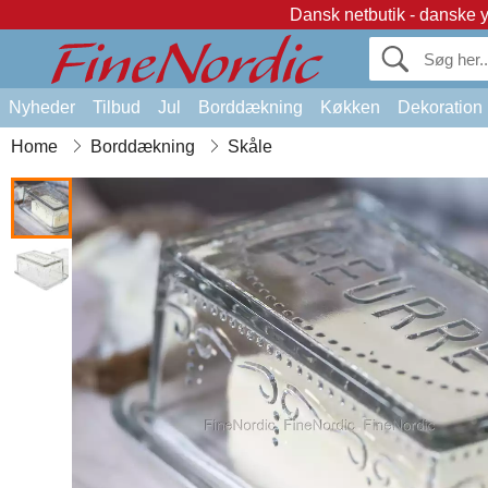
Dansk netbutik - danske 
Nyheder
Tilbud
Jul
Borddækning
Køkken
Dekoration
Home
Borddækning
Skåle