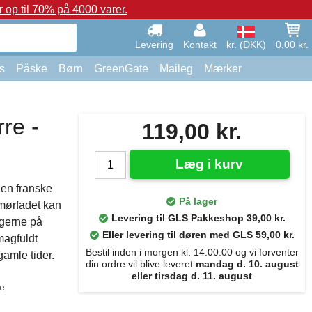
op til 70% på 4000 varer.
Levering
Kontakt
kr. (DKK)
0,00 kr.
s
Påske
Børn
GreenGate
Maileg
Mærker
re -
119,00 kr.
Læg i kurv
den franske
På lager
smørfadet kan
Levering til GLS Pakkeshop 39,00 kr.
ngerne på
Eller levering til døren med GLS 59,00 kr.
magfuldt
Bestil inden i morgen kl. 14:00:00 og vi forventer
gamle tider.
din ordre vil blive leveret
mandag d. 10. august
eller tirsdag d. 11. august
e