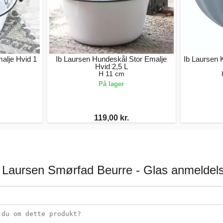
alje Hvid 1
Ib Laursen Hundeskål Stor Emalje
Ib Laursen 
Hvid 2,5 L
H 11 cm
På lager
119,00 kr.
 Laursen Smørfad Beurre - Glas anmeldel