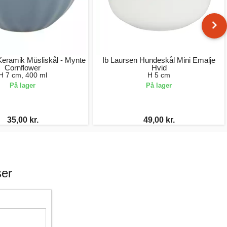
Keramik Müsliskål - Mynte
Ib Laursen Hundeskål Mini Emalje
Cornflower
Hvid
H 7 cm, 400 ml
H 5 cm
På lager
På lager
35,00 kr.
49,00 kr.
ser