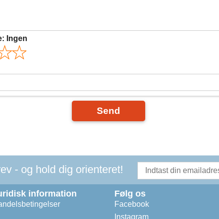
e:
Ingen
Send
v - og hold dig orienteret!
uridisk information
Følg os
ndelsbetingelser
Facebook
Instagram