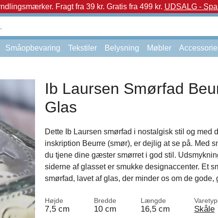
yndlingsmærker.
Fragt fra 39 kr. Gratis fra 499 kr.
UDSALG - Spar 
Småopbevaring
Tekstiler
Belysning
Møbler
Accessorie
Ib Laursen Smørfad Beur
Glas
Dette Ib Laursen smørfad i nostalgisk stil og med 
inskription Beurre (smør), er dejlig at se på. Med 
du tjene dine gæster smørret i god stil. Udsmykni
siderne af glasset er smukke designaccenter. Et s
smørfad, lavet af glas, der minder os om de gode, 
Højde
Bredde
Længde
Varetyp
7,5 cm
10 cm
16,5 cm
Skåle